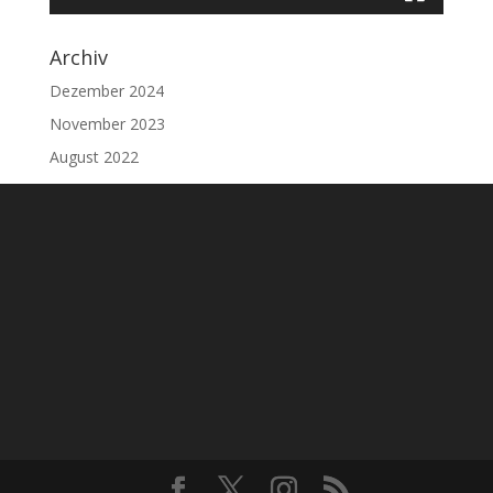
Archiv
Dezember 2024
November 2023
August 2022
Juni 2021
Oktober 2020
Juni 2020
Oktober 2019
Meta
Anmelden
Eintrags-Feed
Kommentar-Feed
WordPress.org