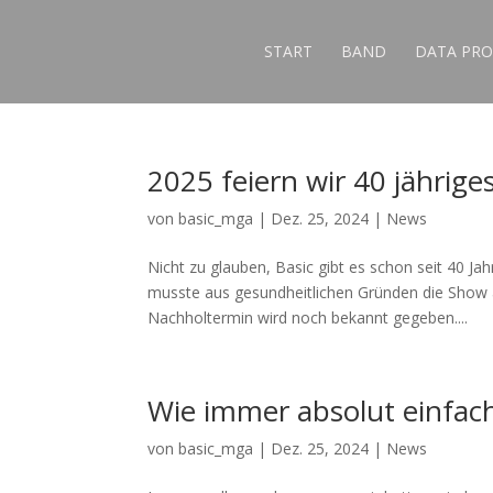
START
BAND
DATA PRO
2025 feiern wir 40 jährig
von
basic_mga
|
Dez. 25, 2024
|
News
Nicht zu glauben, Basic gibt es schon seit 40 Ja
musste aus gesundheitlichen Gründen die Show
Nachholtermin wird noch bekannt gegeben....
Wie immer absolut einfac
von
basic_mga
|
Dez. 25, 2024
|
News